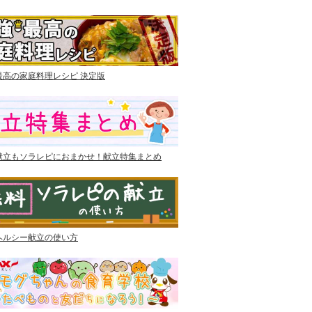
最高の家庭料理レシピ 決定版
献立もソラレピにおまかせ！献立特集まとめ
ヘルシー献立の使い方