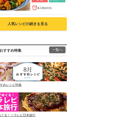
6
工程(40分)
人気レシピの続きを見る
一覧へ
おすすめ特集
すすめレシピ特集
めぐる！ソラレピ日本旅行