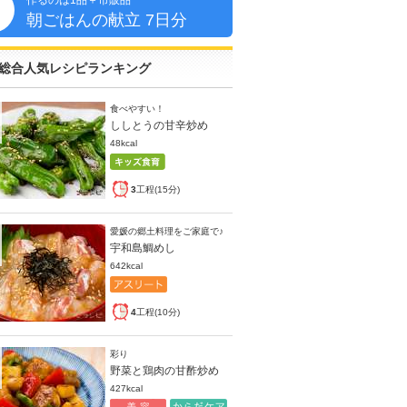
作るのは1品＋市販品
朝
朝ごはんの献立 7日分
総合人気レシピランキング
食べやすい！
ししとうの甘辛炒め
48kcal
3
工程(15分)
愛媛の郷土料理をご家庭で♪
宇和島鯛めし
642kcal
4
工程(10分)
彩り
野菜と鶏肉の甘酢炒め
427kcal