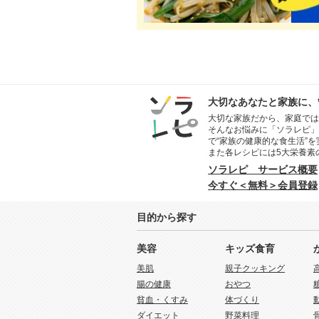
大切なあなたと家族に、
大切な家族だから、家庭では
そんなお悩みに「ソラレピ」
で“家族の健康的な食生活”
また各レシピには5大栄養素
ソラレピ サービス概要
今すぐ＜無料＞会員登録
目的から探す
美容
キッズ食育
美肌
親子クッキング
腸の健康
おやつ
貧血・くすみ
体づくり
ダイエット
野菜料理