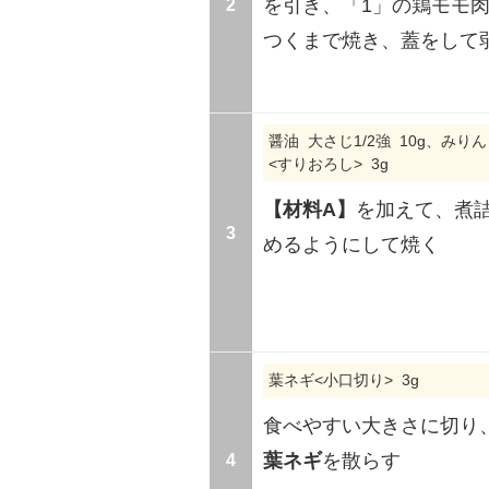
2
を引き、「1」の鶏モモ
つくまで焼き、蓋をして
醤油 大さじ1/2強 10g、みりん
<すりおろし> 3g
【材料A】
を加えて、煮
3
めるようにして焼く
葉ネギ<小口切り> 3g
食べやすい大きさに切り
4
葉ネギ
を散らす