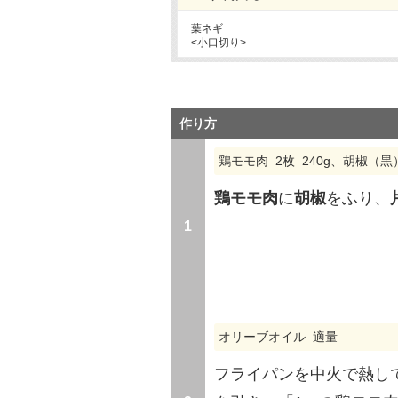
葉ネギ
<小口切り>
作り方
鶏モモ肉 2枚 240g、胡椒（
鶏モモ肉
に
胡椒
をふり、
1
オリーブオイル 適量
フライパンを中火で熱し