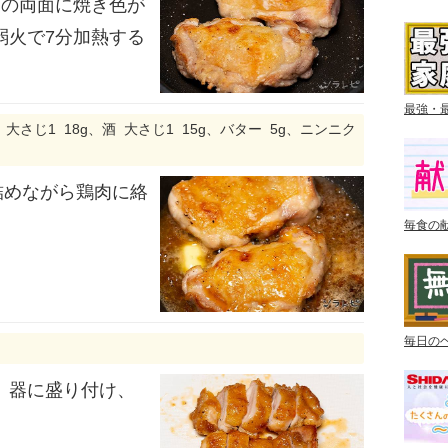
肉の両面に焼き色が
弱火で7分加熱する
最強・
 大さじ1 18g、酒 大さじ1 15g、バター 5g、ニンニク
詰めながら鶏肉に絡
毎食の
毎日の
、器に盛り付け、