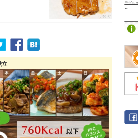
モグち
～
献立