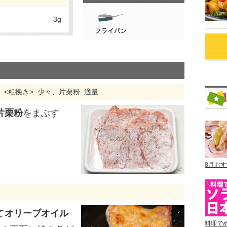
3g
黒）<粗挽き> 少々、片栗粉 適量
片栗粉
をまぶす
8月お
て
オリーブオイル
料理で