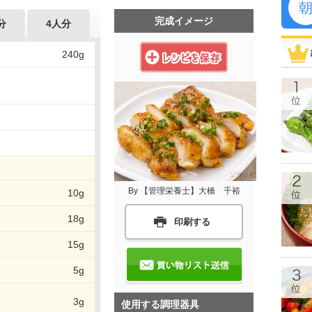
完成イメージ
分
4人分
240g
By 【管理栄養士】大橋 千裕
10g
18g
印刷する
15g
5g
3g
使用する調理器具