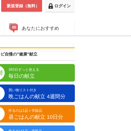
新規登録（無料）
ログイン
あなたにおすすめ
ピ自慢の"健康"献立
365日ずっと使える
替
毎日の献立
買い物リスト付き
晩
晩ごはんの献立 4週間分
作るのは1品＋市販品
昼
昼ごはんの献立 10日分