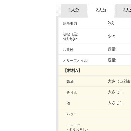
1人分
2人分
3人
2枚
鶏モモ肉
胡椒（黒）
少々
<粗挽き>
適量
片栗粉
適量
オリーブオイル
【材料A】
大さじ1/2強
醤油
大さじ1
みりん
大さじ1
酒
バター
ニンニク
<すりおろし>