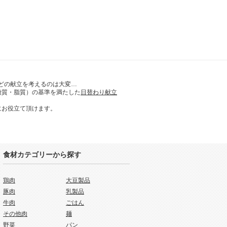
どの献立を考えるのは大変…
糖質・脂質）の基準を満たした
日替わり献立
にお役立て頂けます。
食材カテゴリーから探す
鶏肉
大豆製品
豚肉
乳製品
牛肉
ごはん
その他肉
麺
野菜
パン