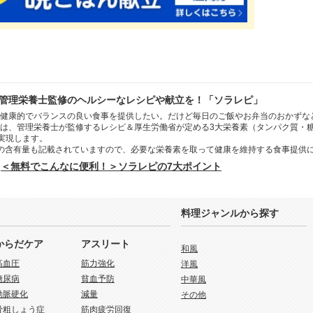
管理栄養士監修のヘルシーなレシピや献立を！「ソラレピ」
健康的でバランスの良い食事を提供したい。だけど毎日のご飯やお弁当のおかずな
は、管理栄養士が監修するレシピ＆厚生労働省が定める3大栄養素（タンパク質・
を実現します。
の含有量も記載されていますので、必要な栄養素を取って健康を維持する食事提供
＜無料でこんなに便利！＞ソラレピの7大ポイント
料理ジャンルから探す
からだケア
アスリート
和風
高血圧
筋力強化
洋風
糖尿病
貧血予防
中華風
動脈硬化
減量
その他
骨粗しょう症
筋肉疲労回復