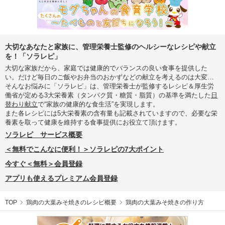
大切なあなたと家族に、管理栄養士監修のヘルシーなレシピや献立
を！「ソラレピ」
大切な家族だから、家庭では健康的でバランスの良い食事を提供した
い。だけど毎日のご飯やお弁当のおかずなどの献立を考えるのは大変…
そんなお悩みに「ソラレピ」は、管理栄養士が監修するレシピ＆厚生労
働省が定める3大栄養素（タンパク質・糖質・脂質）の基準を満たした
日
替わり献立
で“家族の健康的な食生活”を実現します。
また各レシピには5大栄養素の含有量も記載されていますので、必要な栄
養素を取って健康を維持する食事提供にお役立て頂けます。
ソラレピ サービス概要
＜無料でこんなに便利！＞ソラレピの7大ポイント
今すぐ＜無料＞会員登録
アプリも使えるプレミアム会員登録
TOP
鶏肉の大葉みそ焼きのレシピ概要
鶏肉の大葉みそ焼きの作り方