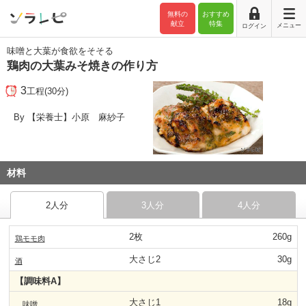
無料の
おすすめ
献立
特集
メニュー
ログイン
味噌と大葉が食欲をそそる
鶏肉の大葉みそ焼きの作り方
3
工程(30分)
By 【栄養士】小原 麻紗子
材料
2人分
3人分
4人分
2枚
260g
鶏モモ肉
大さじ2
30g
酒
【調味料A】
大さじ1
18g
味噌