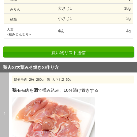
大さじ1
18g
みりん
小さじ1
3g
砂糖
大葉
4枚
4g
<粗みじん切り>
買い物リスト送信
鶏肉の大葉みそ焼きの作り方
鶏モモ肉 2枚 260g、酒 大さじ2 30g
鶏モモ肉
を
酒
で揉み込み、10分漬け置きする
1