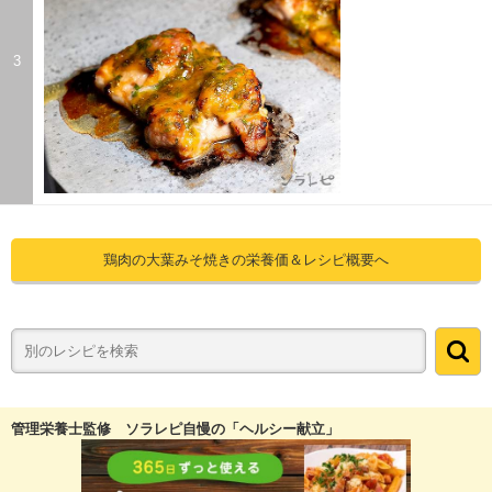
3
鶏肉の大葉みそ焼きの栄養価＆レシピ概要へ
管理栄養士監修 ソラレピ自慢の「ヘルシー献立」