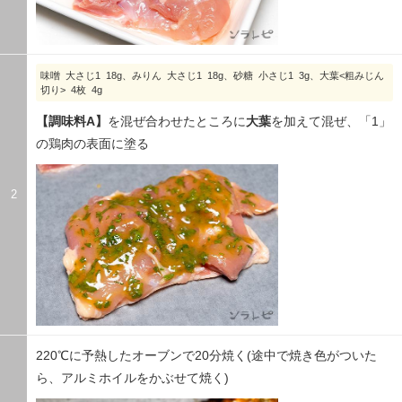
味噌 大さじ1 18g、みりん 大さじ1 18g、砂糖 小さじ1 3g、大葉<粗みじん
切り> 4枚 4g
【調味料A】
を混ぜ合わせたところに
大葉
を加えて混ぜ、「1」
の鶏肉の表面に塗る
2
220℃に予熱したオーブンで20分焼く(途中で焼き色がついた
ら、アルミホイルをかぶせて焼く)