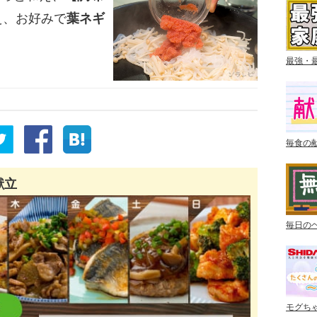
え、お好みで
葉ネギ
最強・
毎食の
献立
毎日の
モグち