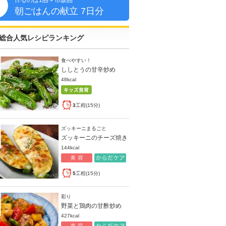
作るのは1品＋市販品
朝
朝ごはんの献立 7日分
総合人気レシピランキング
食べやすい！
ししとうの甘辛炒め
48kcal
3
工程(15分)
ズッキーニまるごと
ズッキーニのチーズ焼き
144kcal
5
工程(15分)
彩り
野菜と鶏肉の甘酢炒め
427kcal