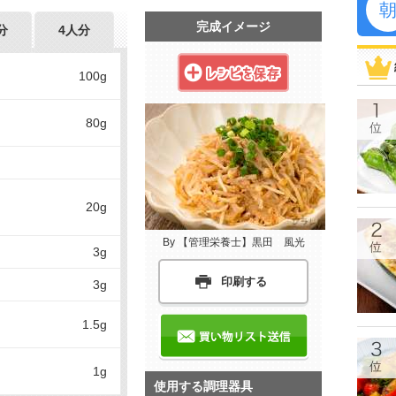
完成イメージ
分
4人分
100g
80g
20g
By 【管理栄養士】黒田 風光
3g
印刷する
3g
1.5g
1g
使用する調理器具