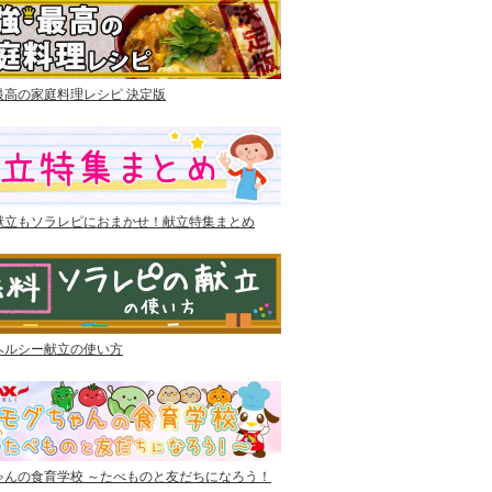
最高の家庭料理レシピ 決定版
献立もソラレピにおまかせ！献立特集まとめ
ヘルシー献立の使い方
ゃんの食育学校 ～たべものと友だちになろう！