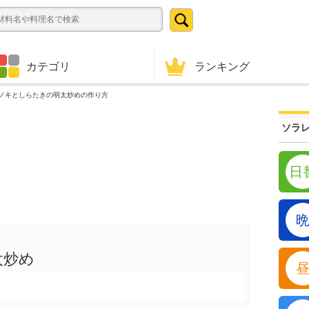
ランキング
カテゴリ
ノキとしらたきの明太炒めの作り方
ソラレ
日
太炒め