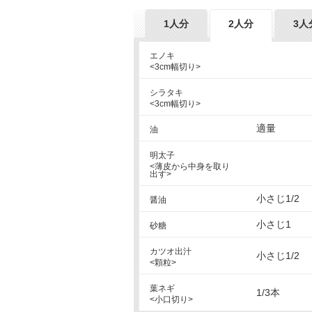
1人分
2人分
3人
エノキ
<3cm幅切り>
シラタキ
<3cm幅切り>
適量
油
明太子
<薄皮から中身を取り
出す>
小さじ1/2
醤油
小さじ1
砂糖
カツオ出汁
小さじ1/2
<顆粒>
葉ネギ
1/3本
<小口切り>