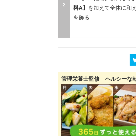
2
料A】
を加えて全体に和
を飾る
管理栄養士監修 ヘルシーな