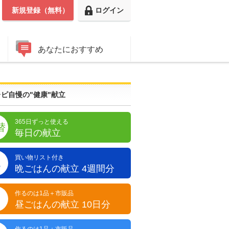
新規登録（無料）
ログイン
あなたにおすすめ
ピ自慢の"健康"献立
365日ずっと使える
替
毎日の献立
買い物リスト付き
晩
晩ごはんの献立 4週間分
作るのは1品＋市販品
昼
昼ごはんの献立 10日分