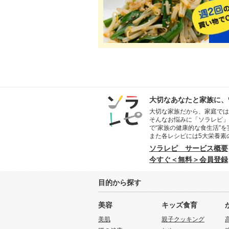
大切なあなたと家族に、
大切な家族だから、家庭では
そんなお悩みに「ソラレピ」
で“家族の健康的な食生活”
また各レシピには5大栄養素
ソラレピ サービス概要
今すぐ＜無料＞会員登録
目的から探す
美容
キッズ食育
美肌
親子クッキング