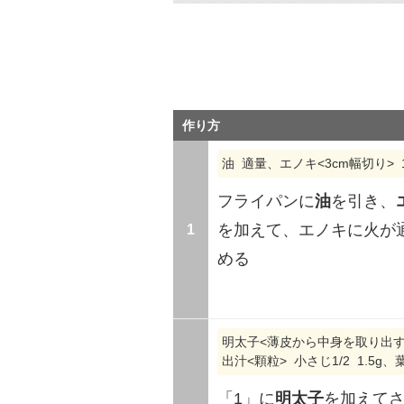
作り方
油 適量、エノキ<3cm幅切り> 1
フライパンに
油
を引き、
1
を加えて、エノキに火が
める
明太子<薄皮から中身を取り出す> 
出汁<顆粒> 小さじ1/2 1.5g、
「1」に
明太子
を加えて