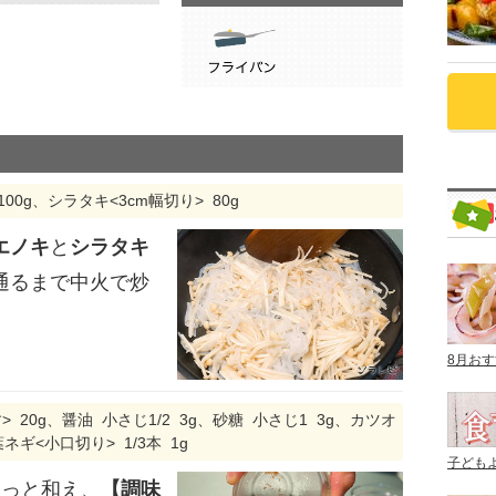
00g、シラタキ<3cm幅切り> 80g
エノキ
と
シラタキ
通るまで中火で炒
8月お
20g、醤油 小さじ1/2 3g、砂糖 小さじ1 3g、カツオ
葉ネギ<小口切り> 1/3本 1g
子ども
さっと和え、
【調味