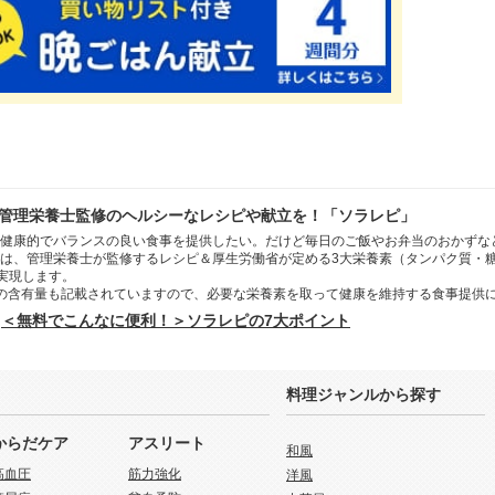
管理栄養士監修のヘルシーなレシピや献立を！「ソラレピ」
健康的でバランスの良い食事を提供したい。だけど毎日のご飯やお弁当のおかずな
は、管理栄養士が監修するレシピ＆厚生労働省が定める3大栄養素（タンパク質・
を実現します。
の含有量も記載されていますので、必要な栄養素を取って健康を維持する食事提供
＜無料でこんなに便利！＞ソラレピの7大ポイント
料理ジャンルから探す
からだケア
アスリート
和風
高血圧
筋力強化
洋風