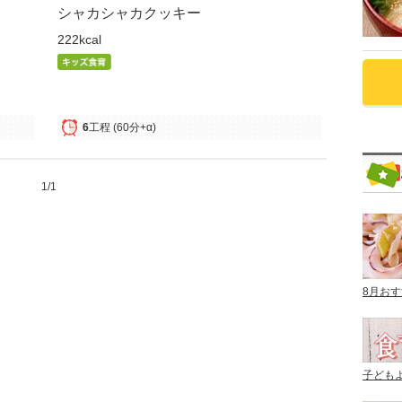
シャカシャカクッキー
222kcal
6
工程
(60分+α)
1/1
8月お
子ども