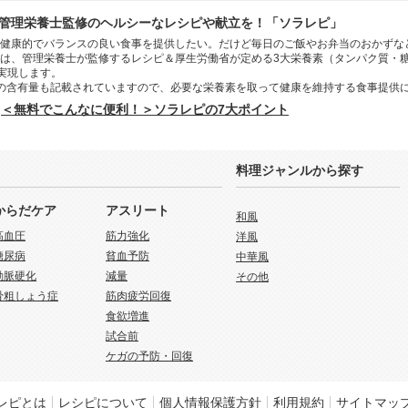
管理栄養士監修のヘルシーなレシピや献立を！「ソラレピ」
健康的でバランスの良い食事を提供したい。だけど毎日のご飯やお弁当のおかずな
は、管理栄養士が監修するレシピ＆厚生労働省が定める3大栄養素（タンパク質・
を実現します。
の含有量も記載されていますので、必要な栄養素を取って健康を維持する食事提供
＜無料でこんなに便利！＞ソラレピの7大ポイント
料理ジャンルから探す
からだケア
アスリート
和風
高血圧
筋力強化
洋風
糖尿病
貧血予防
中華風
動脈硬化
減量
その他
骨粗しょう症
筋肉疲労回復
食欲増進
試合前
ケガの予防・回復
レピとは
レシピについて
個人情報保護方針
利用規約
サイトマッ