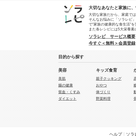
大切なあなたと家族に、
大切な家族だから、家庭では
そんなお悩みに「ソラレピ」
で“家族の健康的な食生活”
また各レシピには5大栄養素
ソラレピ サービス概要
今すぐ＜無料＞会員登録
目的から探す
美容
キッズ食育
美肌
親子クッキング
腸の健康
おやつ
貧血・くすみ
体づくり
ダイエット
野菜料理
ヘルプ
ソラ