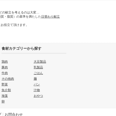
どの献立を考えるのは大変…
糖質・脂質）の基準を満たした
日替わり献立
にお役立て頂けます。
食材カテゴリーから探す
鶏肉
大豆製品
豚肉
乳製品
牛肉
ごはん
その他肉
麺
野菜
パン
魚介類
汁物
海藻
おやつ
卵
プ
お問合わせ