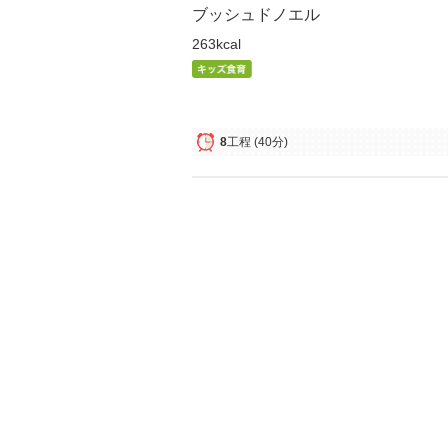
ブッシュドノエル
263kcal
8
工程
(40分)