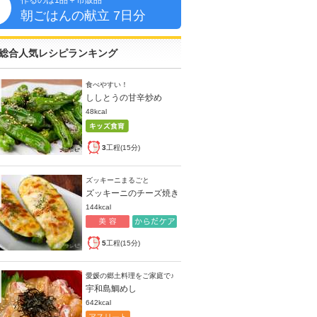
作るのは1品＋市販品
朝
朝ごはんの献立 7日分
総合人気レシピランキング
食べやすい！
ししとうの甘辛炒め
48kcal
3
工程(15分)
ズッキーニまるごと
ズッキーニのチーズ焼き
144kcal
5
工程(15分)
愛媛の郷土料理をご家庭で♪
宇和島鯛めし
642kcal