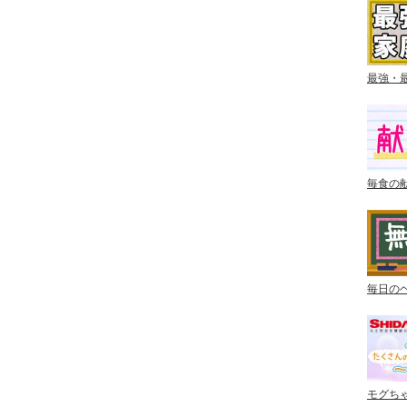
最強・
毎食の
毎日の
モグち