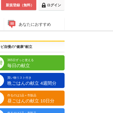
新規登録（無料）
ログイン
あなたにおすすめ
ピ自慢の"健康"献立
365日ずっと使える
替
毎日の献立
買い物リスト付き
晩
晩ごはんの献立 4週間分
作るのは1品＋市販品
昼
昼ごはんの献立 10日分