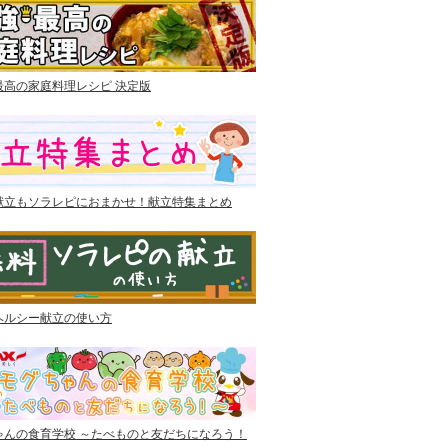
最高の家庭料理レシピ 決定版
献立もソラレピにおまかせ！献立特集まとめ
ヘルシー献立の使い方
ゃんの食育学校 ～たべものと友だちになろう！