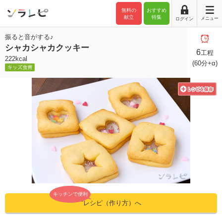
無料の
おすすめ
献立
特集
メニュー
ログイン
振ると音がする♪
シャカシャカクッキー
6
工程
222kcal
(60分+α)
キッチンで便利
”レシピ（作り方）へ