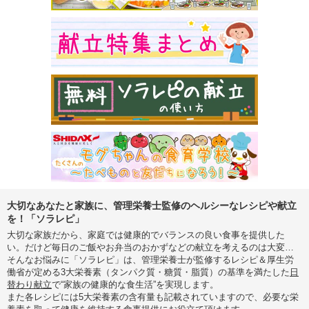
大切なあなたと家族に、管理栄養士監修のヘルシーなレシピや献立
を！「ソラレピ」
大切な家族だから、家庭では健康的でバランスの良い食事を提供した
い。だけど毎日のご飯やお弁当のおかずなどの献立を考えるのは大変…
そんなお悩みに「ソラレピ」は、管理栄養士が監修するレシピ＆厚生労
働省が定める3大栄養素（タンパク質・糖質・脂質）の基準を満たした
日
替わり献立
で“家族の健康的な食生活”を実現します。
また各レシピには5大栄養素の含有量も記載されていますので、必要な栄