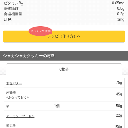
ビタミンB
0.05mg
2
食物繊維
0.8g
食塩相当量
0.2g
DHA
3mg
キッチンで便利
レシピ（作り方）へ
シャカシャカクッキーの材料
8枚分
75g
無塩バター
粉砂糖
45g
<ふるっておく>
1個
50g
卵
22g
アーモンドプードル
薄力粉
150g