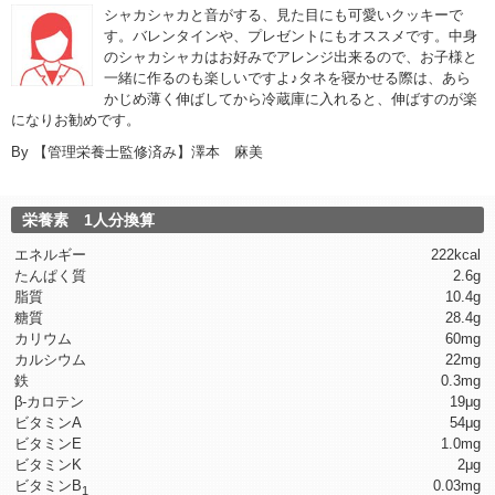
シャカシャカと音がする、見た目にも可愛いクッキーで
す。バレンタインや、プレゼントにもオススメです。中身
のシャカシャカはお好みでアレンジ出来るので、お子様と
一緒に作るのも楽しいですよ♪タネを寝かせる際は、あら
かじめ薄く伸ばしてから冷蔵庫に入れると、伸ばすのが楽
になりお勧めです。
By
【管理栄養士監修済み】澤本 麻美
栄養素 1人分換算
エネルギー
222kcal
たんぱく質
2.6g
脂質
10.4g
糖質
28.4g
カリウム
60mg
カルシウム
22mg
鉄
0.3mg
β-カロテン
19μg
ビタミンA
54μg
ビタミンE
1.0mg
ビタミンK
2μg
ビタミンB
0.03mg
1