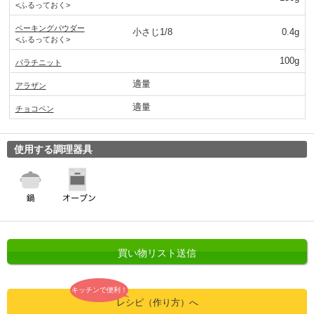
<ふるっておく>
ベーキングパウダー
小さじ1/8
0.4g
<ふるっておく>
100g
パラチニット
適量
アラザン
適量
チョコペン
使用する調理器具
買い物リスト送信
キッチンで便利！
レシピ（作り方）へ