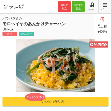
無料の
おすすめ
献立
特集
メニュー
ログイン
パラパラ卵の
モロヘイヤのあんかけチャーハン
5
工程
584kcal
(40分)
キッチンで便利
”レシピ（作り方）へ