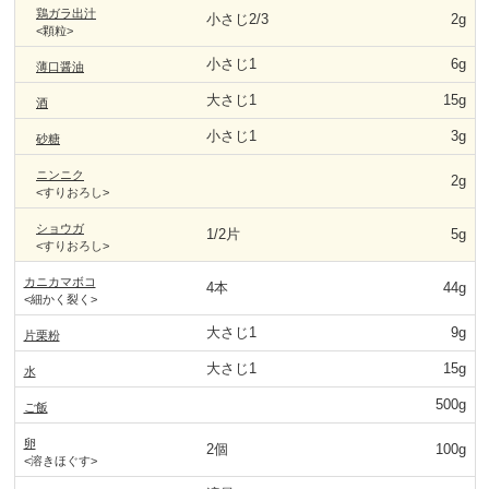
鶏ガラ出汁
小さじ2/3
2g
<顆粒>
小さじ1
6g
薄口醤油
大さじ1
15g
酒
小さじ1
3g
砂糖
ニンニク
2g
<すりおろし>
ショウガ
1/2片
5g
<すりおろし>
カニカマボコ
4本
44g
<細かく裂く>
大さじ1
9g
片栗粉
大さじ1
15g
水
500g
ご飯
卵
2個
100g
<溶きほぐす>