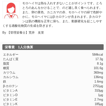
モロヘイヤは熱を入れすぎないことがポイントです。とろ
とろのあんをかけることで、のど越し良く食べられます。
また、卵の黄色、カニカマの赤、モロヘイヤの緑で色鮮や
かに。モロヘイヤにはβ-カロテンが含まれます。β-カロテ
ンは肌の機能を正常に保ち、また、動脈硬化を起こしやす
くする過酸化物質の生成を防ぎます。
By
【管理栄養士】荒井 友里
栄養素 1人分換算
エネルギー
584kcal
たんぱく質
17.3g
脂質
8.1g
糖質
101.6g
カリウム
360mg
カルシウム
136mg
鉄
1.6mg
β-カロテン
2751μg
ビタミンA
310μg
ビタミンD
1μg
ビタミンE
2.7mg
ビタミンK
185μg