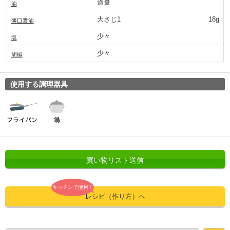
適量
油
大さじ1
18g
薄口醤油
少々
塩
少々
胡椒
使用する調理器具
買い物リスト送信
キッチンで便利！
レシピ（作り方）へ