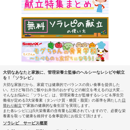
大切なあなたと家族に、管理栄養士監修のヘルシーなレシピや献立
を！「ソラレピ」
大切な家族だから、家庭では健康的でバランスの良い食事を提供した
い。だけど毎日のご飯やお弁当のおかずなどの献立を考えるのは大変…
そんなお悩みに「ソラレピ」は、管理栄養士が監修するレシピ＆厚生労
働省が定める3大栄養素（タンパク質・糖質・脂質）の基準を満たした
日
替わり献立
で“家族の健康的な食生活”を実現します。
また各レシピには5大栄養素の含有量も記載されていますので、必要な栄
養素を取って健康を維持する食事提供にお役立て頂けます。
ソラレピ サービス概要