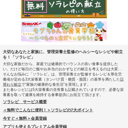
大切なあなたと家族に、管理栄養士監修のヘルシーなレシピや献立
を！「ソラレピ」
大切な家族だから、家庭では健康的でバランスの良い食事を提供した
い。だけど毎日のご飯やお弁当のおかずなどの献立を考えるのは大変…
そんなお悩みに「ソラレピ」は、管理栄養士が監修するレシピ＆厚生労
働省が定める3大栄養素（タンパク質・糖質・脂質）の基準を満たした
日
替わり献立
で“家族の健康的な食生活”を実現します。
また各レシピには5大栄養素の含有量も記載されていますので、必要な栄
養素を取って健康を維持する食事提供にお役立て頂けます。
ソラレピ サービス概要
＜無料でこんなに便利！＞ソラレピの7大ポイント
今すぐ＜無料＞会員登録
アプリも使えるプレミアム会員登録