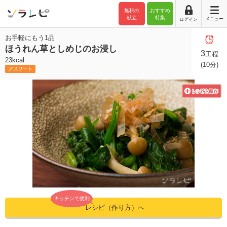
無料の
おすすめ
献立
特集
メニュー
ログイン
お手軽にもう1品
ほうれん草としめじのお浸し
3
工程
23kcal
(10分)
キッチンで便利
”レシピ（作り方）へ