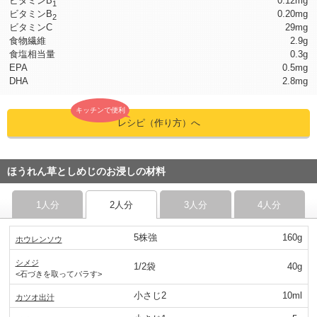
ビタミンB
0.12mg
1
ビタミンB
0.20mg
2
ビタミンC
29mg
食物繊維
2.9g
食塩相当量
0.3g
EPA
0.5mg
DHA
2.8mg
キッチンで便利
レシピ（作り方）へ
ほうれん草としめじのお浸しの材料
1人分
2人分
3人分
4人分
5株強
160g
ホウレンソウ
シメジ
1/2袋
40g
<石づきを取ってバラす>
小さじ2
10ml
カツオ出汁