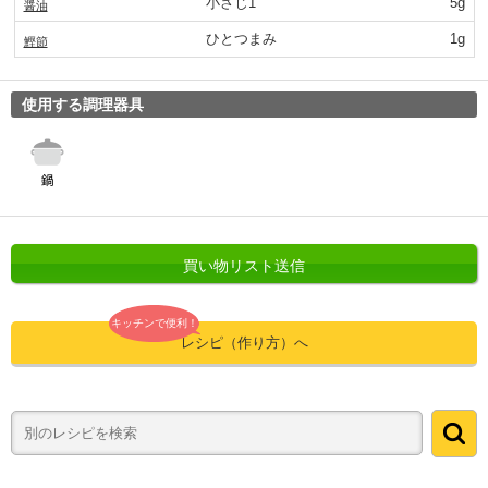
小さじ1
5g
醤油
ひとつまみ
1g
鰹節
使用する調理器具
買い物リスト送信
キッチンで便利！
レシピ（作り方）へ