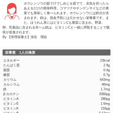
ホウレンソウの茹で汁でしめじを茹でて、水気を切ったら
あえるだけの簡単料理。コマツナやチンゲンサイなどの青
菜でも美味しく食べられます。ホウレンソウには鉄分が含
まれます。鉄は、貧血予防には欠かせない栄養素です。ま
た、ほうれん草にはビタミンCも豊富に含まれ、野菜、
卵、乳製品に含まれる非ヘム鉄は、ビタミンCと一緒に摂取することで吸
収が促進されます。
By
【管理栄養士】深谷 理絵
栄養素 1人分換算
エネルギー
23kcal
たんぱく質
2.9g
脂質
0.4g
糖質
0.7g
カリウム
643mg
カルシウム
40mg
鉄
1.7mg
β-カロテン
3360μg
ビタミンA
280μg
ビタミンE
1.6mg
ビタミンK
216μg