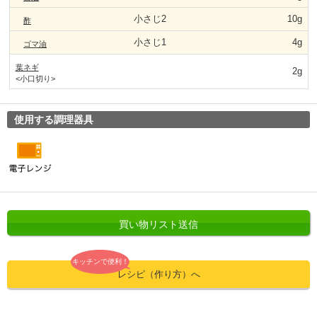
小さじ2
10g
酢
小さじ1
4g
ゴマ油
葉ネギ
2g
<小口切り>
使用する調理器具
買い物リスト送信
キッチンで便利！
レシピ（作り方）へ