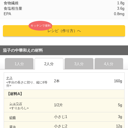
食物繊維
1.8g
食塩相当量
3.6g
EPA
0.8mg
キッチンで便利
レシピ（作り方）へ
茄子の中華和えの材料
1人分
2人分
3人分
4人分
ナス
2本
160g
<半分の長さに切り、縦に6等
分>
【材料A】
ショウガ
1/2片
5g
<すりおろし>
小さじ1
3g
砂糖
小さじ2
12g
醤油