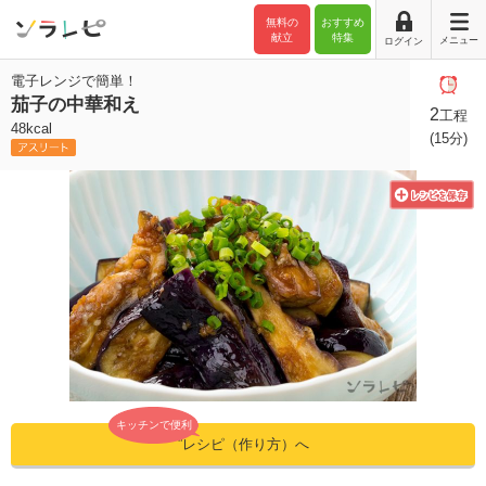
無料の
おすすめ
献立
特集
メニュー
ログイン
電子レンジで簡単！
茄子の中華和え
2
工程
48kcal
(15分)
キッチンで便利
”レシピ（作り方）へ