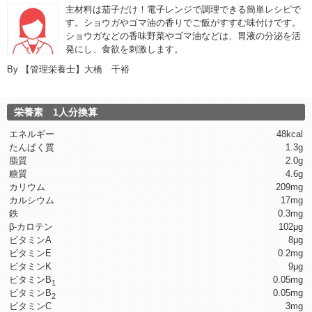
主材料は茄子だけ！電子レンジで調理できる簡単レシピで
す。ショウガやゴマ油の香りでご飯がすすむ味付けです。
ショウガなどの香味野菜やゴマ油などは、胃液の分泌を活
発にし、食欲を刺激します。
By
【管理栄養士】大橋 千裕
栄養素 1人分換算
エネルギー
48kcal
たんぱく質
1.3g
脂質
2.0g
糖質
4.6g
カリウム
209mg
カルシウム
17mg
鉄
0.3mg
β-カロテン
102μg
ビタミンA
8μg
ビタミンE
0.2mg
ビタミンK
9μg
ビタミンB
0.05mg
1
ビタミンB
0.05mg
2
ビタミンC
3mg