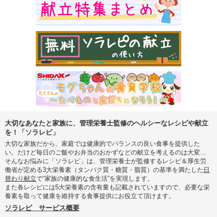
大切なあなたと家族に、管理栄養士監修のヘルシーなレシピや献立
を！「ソラレピ」
大切な家族だから、家庭では健康的でバランスの良い食事を提供した
い。だけど毎日のご飯やお弁当のおかずなどの献立を考えるのは大変…
そんなお悩みに「ソラレピ」は、管理栄養士が監修するレシピ＆厚生労
働省が定める3大栄養素（タンパク質・糖質・脂質）の基準を満たした
日
替わり献立
で“家族の健康的な食生活”を実現します。
また各レシピには5大栄養素の含有量も記載されていますので、必要な栄
養素を取って健康を維持する食事提供にお役立て頂けます。
ソラレピ サービス概要