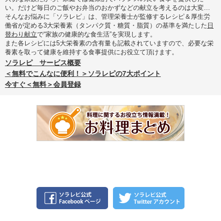
い。だけど毎日のご飯やお弁当のおかずなどの献立を考えるのは大変…
そんなお悩みに「ソラレピ」は、管理栄養士が監修するレシピ＆厚生労
働省が定める3大栄養素（タンパク質・糖質・脂質）の基準を満たした
日
替わり献立
で“家族の健康的な食生活”を実現します。
また各レシピには5大栄養素の含有量も記載されていますので、必要な栄
養素を取って健康を維持する食事提供にお役立て頂けます。
ソラレピ サービス概要
＜無料でこんなに便利！＞ソラレピの7大ポイント
今すぐ＜無料＞会員登録