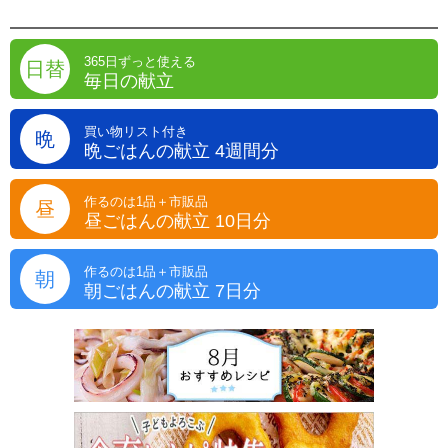
365日ずっと使える
日替
毎日の献立
買い物リスト付き
晩
晩ごはんの献立 4週間分
作るのは1品＋市販品
昼
昼ごはんの献立 10日分
作るのは1品＋市販品
朝
朝ごはんの献立 7日分