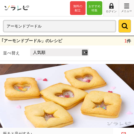
無料の
おすすめ
献立
特集
メニュー
ログイン
｢アーモンドプードル」のレシピ
1
件
並べ替え
振ると音がする♪