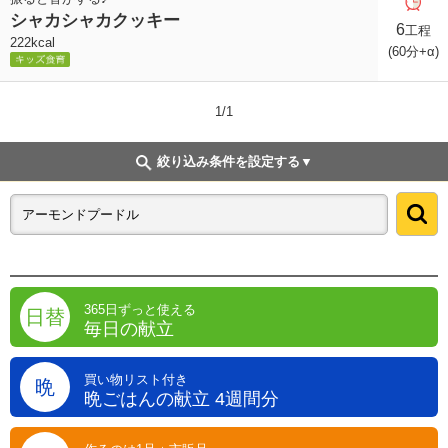
シャカシャカクッキー
6
工程
222kcal
(60分+α)
1/1
絞り込み条件を設定する
365日ずっと使える
日替
毎日の献立
買い物リスト付き
晩
晩ごはんの献立 4週間分