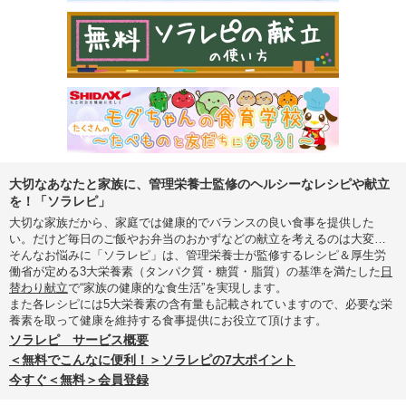
大切なあなたと家族に、管理栄養士監修のヘルシーなレシピや献立
を！「ソラレピ」
大切な家族だから、家庭では健康的でバランスの良い食事を提供した
い。だけど毎日のご飯やお弁当のおかずなどの献立を考えるのは大変…
そんなお悩みに「ソラレピ」は、管理栄養士が監修するレシピ＆厚生労
働省が定める3大栄養素（タンパク質・糖質・脂質）の基準を満たした
日
替わり献立
で“家族の健康的な食生活”を実現します。
また各レシピには5大栄養素の含有量も記載されていますので、必要な栄
養素を取って健康を維持する食事提供にお役立て頂けます。
ソラレピ サービス概要
＜無料でこんなに便利！＞ソラレピの7大ポイント
今すぐ＜無料＞会員登録