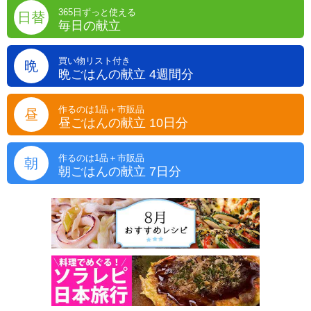
365日ずっと使える
日替
毎日の献立
買い物リスト付き
晩
晩ごはんの献立 4週間分
作るのは1品＋市販品
昼
昼ごはんの献立 10日分
作るのは1品＋市販品
朝
朝ごはんの献立 7日分