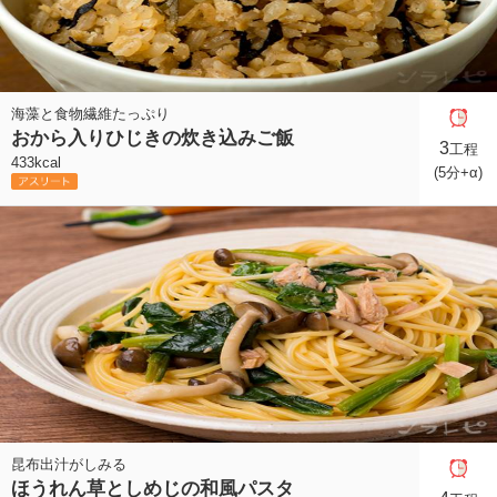
海藻と食物繊維たっぷり
おから入りひじきの炊き込みご飯
3
工程
433kcal
(5分+α)
昆布出汁がしみる
ほうれん草としめじの和風パスタ