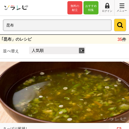
無料の
おすすめ
献立
特集
メニュー
ログイン
｢昆布」のレシピ
35
件
並べ替え
さっぱり喉越し