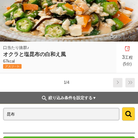
口当たり抜群♪
オクラと塩昆布の白和え風
3
工程
67kcal
(5分)
1/4
絞り込み条件を設定する