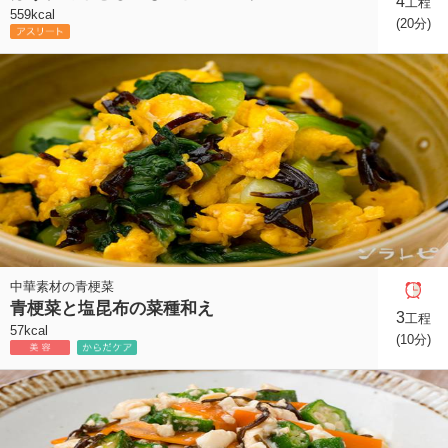
4
工程
559kcal
(20分)
中華素材の青梗菜
青梗菜と塩昆布の菜種和え
3
工程
57kcal
(10分)