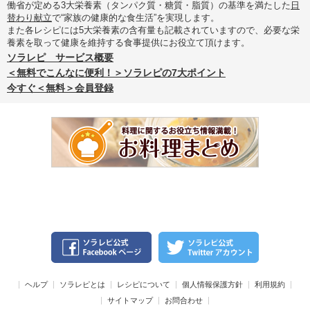
働省が定める3大栄養素（タンパク質・糖質・脂質）の基準を満たした
日
替わり献立
で“家族の健康的な食生活”を実現します。
また各レシピには5大栄養素の含有量も記載されていますので、必要な栄
養素を取って健康を維持する食事提供にお役立て頂けます。
ソラレピ サービス概要
＜無料でこんなに便利！＞ソラレピの7大ポイント
今すぐ＜無料＞会員登録
ヘルプ
ソラレピとは
レシピについて
個人情報保護方針
利用規約
サイトマップ
お問合わせ