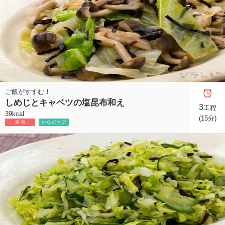
ご飯がすすむ！
しめじとキャベツの塩昆布和え
3
工程
39kcal
(15分)