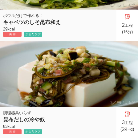
ボウルだけで作れる！
キャベツのしそ昆布和え
2
工程
29kcal
(15分)
調理器具いらず
昆布だしの冷や奴
3
工程
83kcal
(5分+α)