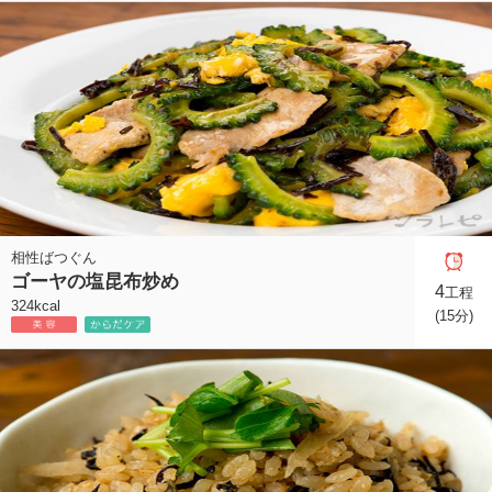
相性ばつぐん
ゴーヤの塩昆布炒め
4
工程
324kcal
(15分)