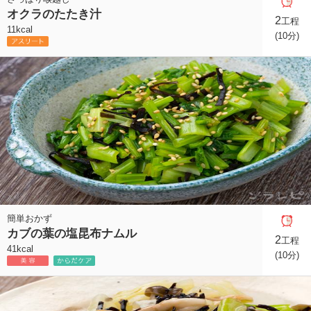
オクラのたたき汁
2
工程
11kcal
(10分)
簡単おかず
カブの葉の塩昆布ナムル
2
工程
41kcal
(10分)