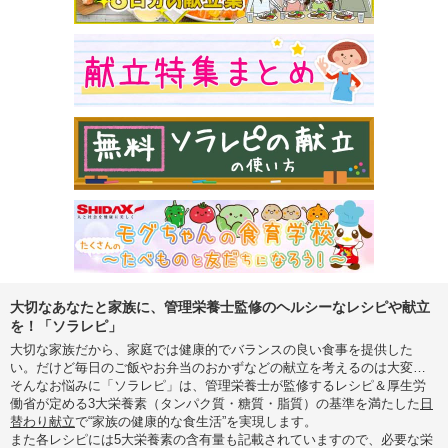
大切なあなたと家族に、管理栄養士監修のヘルシーなレシピや献立
を！「ソラレピ」
大切な家族だから、家庭では健康的でバランスの良い食事を提供した
い。だけど毎日のご飯やお弁当のおかずなどの献立を考えるのは大変…
そんなお悩みに「ソラレピ」は、管理栄養士が監修するレシピ＆厚生労
働省が定める3大栄養素（タンパク質・糖質・脂質）の基準を満たした
日
替わり献立
で“家族の健康的な食生活”を実現します。
また各レシピには5大栄養素の含有量も記載されていますので、必要な栄