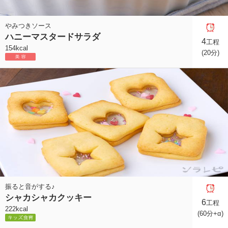
やみつきソース
ハニーマスタードサラダ
4
工程
154kcal
(20分)
振ると音がする♪
シャカシャカクッキー
6
工程
222kcal
(60分+α)