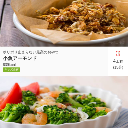
ポリポリ止まらない最高のおやつ
小魚アーモンド
4
工程
639kcal
(15分)