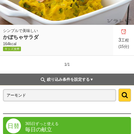
シンプルで美味しい
かぼちゃサラダ
3
工程
164kcal
(15分)
1/1
絞り込み条件を設定する
365日ずっと使える
日替
毎日の献立