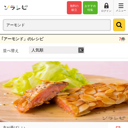
無料の
おすすめ
献立
特集
メニュー
ログイン
｢アーモンド」のレシピ
7
件
並べ替え
衣が香ばしい