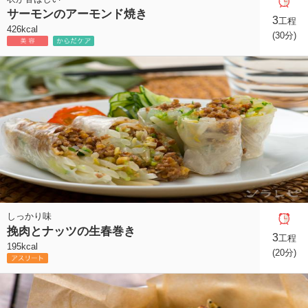
サーモンのアーモンド焼き
3
工程
426kcal
(30分)
しっかり味
挽肉とナッツの生春巻き
3
工程
195kcal
(20分)