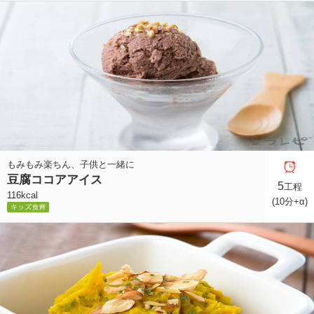
もみもみ楽ちん、子供と一緒に
豆腐ココアアイス
5
工程
116kcal
(10分+α)