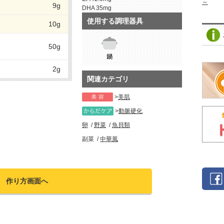
～
9g
DHA
35mg
使用する調理器具
10g
50g
2g
関連カテゴリ
美肌
動脈硬化
卵
野菜
魚貝類
副菜
中華風
作り方画面へ