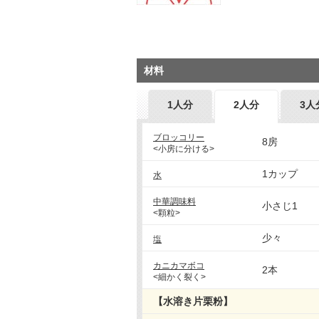
材料
1人分
2人分
3人
ブロッコリー
8房
<小房に分ける>
1カップ
水
中華調味料
小さじ1
<顆粒>
少々
塩
カニカマボコ
2本
<細かく裂く>
【水溶き片栗粉】