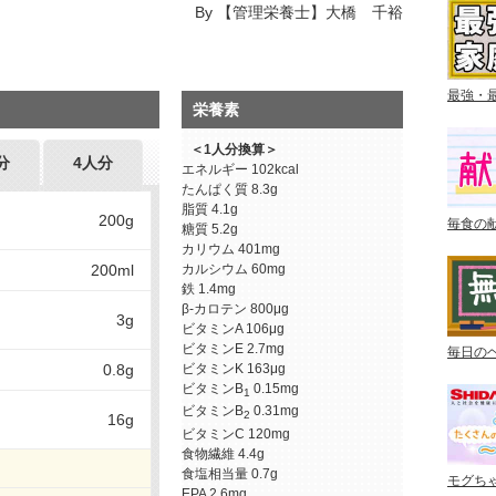
By
【管理栄養士】大橋 千裕
最強・
栄養素
＜1人分換算＞
分
4人分
エネルギー
102kcal
たんぱく質
8.3g
脂質
4.1g
200g
毎食の
糖質
5.2g
カリウム
401mg
200ml
カルシウム
60mg
鉄
1.4mg
β-カロテン
800μg
3g
ビタミンA
106μg
ビタミンE
2.7mg
毎日の
0.8g
ビタミンK
163μg
ビタミンB
0.15mg
1
ビタミンB
0.31mg
2
16g
ビタミンC
120mg
食物繊維
4.4g
食塩相当量
0.7g
モグち
EPA
2.6mg