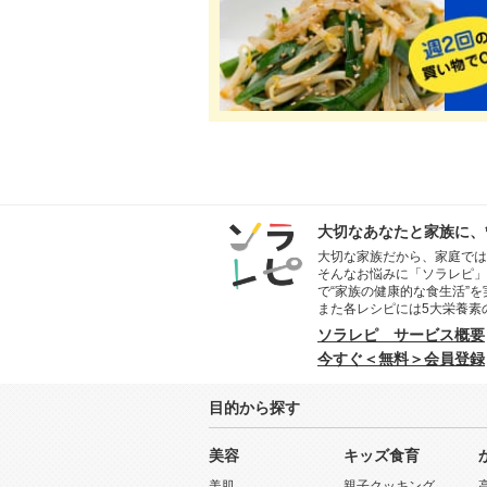
大切なあなたと家族に、
大切な家族だから、家庭では
そんなお悩みに「ソラレピ」
で“家族の健康的な食生活”
また各レシピには5大栄養素
ソラレピ サービス概要
今すぐ＜無料＞会員登録
目的から探す
美容
キッズ食育
美肌
親子クッキング