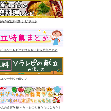
最高の家庭料理レシピ 決定版
献立もソラレピにおまかせ！献立特集まとめ
ヘルシー献立の使い方
ゃんの食育学校 ～たべものと友だちになろう！