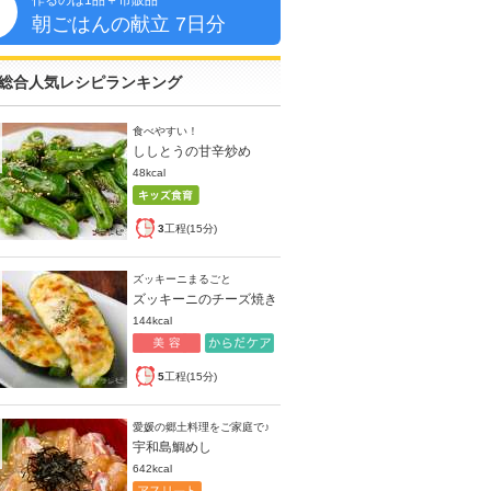
作るのは1品＋市販品
朝
朝ごはんの献立 7日分
総合人気レシピランキング
食べやすい！
ししとうの甘辛炒め
48kcal
3
工程(15分)
ズッキーニまるごと
ズッキーニのチーズ焼き
144kcal
5
工程(15分)
愛媛の郷土料理をご家庭で♪
宇和島鯛めし
642kcal