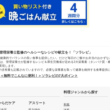
管理栄養士監修のヘルシーなレシピや献立を！「ソラレピ」
健康的でバランスの良い食事を提供したい。だけど毎日のご飯やお弁当のおかずな
は、管理栄養士が監修するレシピ＆厚生労働省が定める3大栄養素（タンパク質・
を実現します。
の含有量も記載されていますので、必要な栄養素を取って健康を維持する食事提供
＜無料でこんなに便利！＞ソラレピの7大ポイント
料理ジャンルから探す
からだケア
アスリート
和風
高血圧
筋力強化
洋風