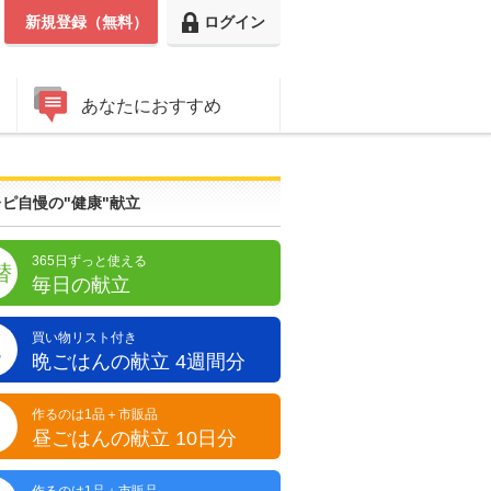
新規登録（無料）
ログイン
あなたにおすすめ
ピ自慢の"健康"献立
365日ずっと使える
替
毎日の献立
買い物リスト付き
晩
晩ごはんの献立 4週間分
作るのは1品＋市販品
昼
昼ごはんの献立 10日分