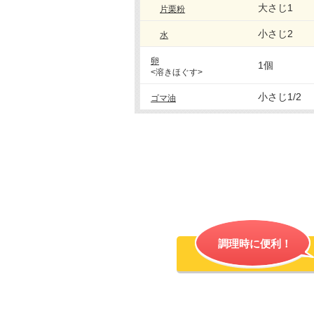
大さじ1
片栗粉
小さじ2
水
卵
1個
<溶きほぐす>
小さじ1/2
ゴマ油
調理時に便利！