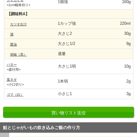
ジャガイモ
1個強
160g
<1cm幅角切り>
【調味料A】
1カップ強
220ml
カツオ出汁
大さじ2
30g
酒
大さじ1/2
9g
醤油
適量
胡椒（黒）
バター
大さじ1弱
10g
<盛付用>
葉ネギ
1本弱
2g
<小口切り>
小さじ1
3g
ゴマ（白）
買い物リスト送信
鮭とじゃがいもの炊き込みご飯の作り方