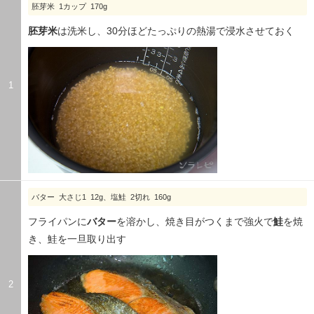
胚芽米 1カップ 170g
胚芽米
は洗米し、30分ほどたっぷりの熱湯で浸水させておく
1
バター 大さじ1 12g、塩鮭 2切れ 160g
フライパンに
バター
を溶かし、焼き目がつくまで強火で
鮭
を焼
き、鮭を一旦取り出す
2