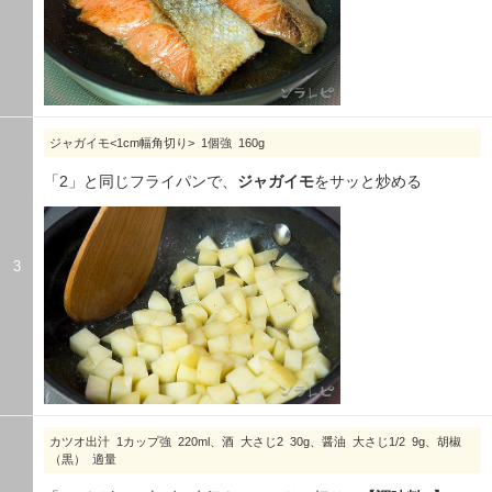
ジャガイモ<1cm幅角切り> 1個強 160g
「2」と同じフライパンで、
ジャガイモ
をサッと炒める
3
カツオ出汁 1カップ強 220ml、酒 大さじ2 30g、醤油 大さじ1/2 9g、胡椒
（黒） 適量