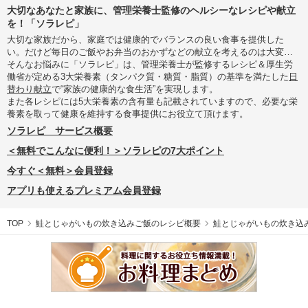
大切なあなたと家族に、管理栄養士監修のヘルシーなレシピや献立
を！「ソラレピ」
大切な家族だから、家庭では健康的でバランスの良い食事を提供した
い。だけど毎日のご飯やお弁当のおかずなどの献立を考えるのは大変…
そんなお悩みに「ソラレピ」は、管理栄養士が監修するレシピ＆厚生労
働省が定める3大栄養素（タンパク質・糖質・脂質）の基準を満たした
日
替わり献立
で“家族の健康的な食生活”を実現します。
また各レシピには5大栄養素の含有量も記載されていますので、必要な栄
養素を取って健康を維持する食事提供にお役立て頂けます。
ソラレピ サービス概要
＜無料でこんなに便利！＞ソラレピの7大ポイント
今すぐ＜無料＞会員登録
アプリも使えるプレミアム会員登録
TOP
鮭とじゃがいもの炊き込みご飯のレシピ概要
鮭とじゃがいもの炊き込