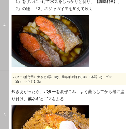
「1」をザルに上げて水気をしっかりと切り、
【調味料A】
、
「2」の鮭、「3」のジャガイモを加えて炊く
4
バター<盛付用> 大さじ1弱 10g、葉ネギ<小口切り> 1本弱 2g、ゴマ
（白） 小さじ1 3g
炊きあがったら、
バター
を混ぜこみ、よく蒸らしてから器に盛
り付け、
葉ネギ
と
ゴマ
をふる
5