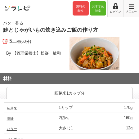
無料の
おすすめ
献立
特集
メニュー
ログイン
バター香る
鮭とじゃがいもの炊き込みご飯の作り方
5
工程(60分)
By 【管理栄養士】松峯 敏和
材料
胚芽米1カップ分
1カップ
170g
胚芽米
2切れ
160g
塩鮭
大さじ1
12g
バター