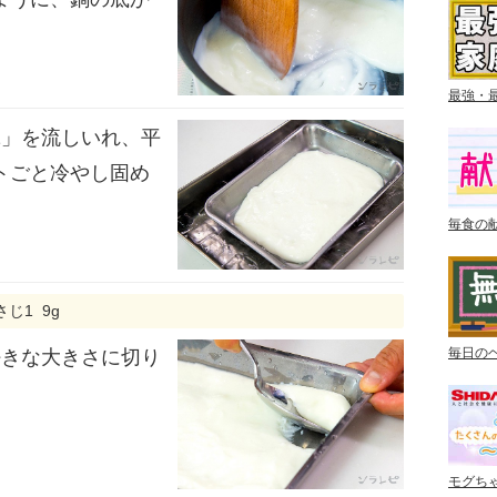
最強・
2」を流しいれ、平
トごと冷やし固め
毎食の
じ1 9g
毎日の
好きな大きさに切り
モグち