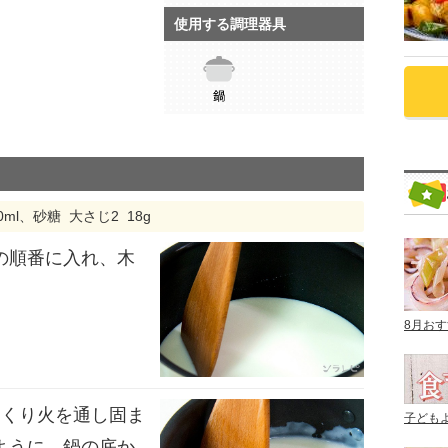
使用する調理器具
0ml、砂糖 大さじ2 18g
の順番に入れ、木
8月お
っくり火を通し固ま
子ども
ように、鍋の底か