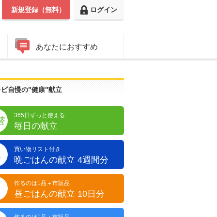
新規登録（無料）
ログイン
あなたにおすすめ
ピ自慢の"健康"献立
365日ずっと使える
替
毎日の献立
買い物リスト付き
晩
晩ごはんの献立 4週間分
作るのは1品＋市販品
昼
昼ごはんの献立 10日分