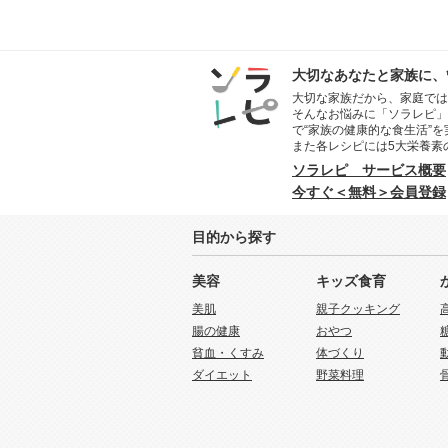
大切なあなたと家族に、
大切な家族だから、家庭では
そんなお悩みに「ソラレピ」
で“家族の健康的な食生活”
また各レシピには5大栄養素
ソラレピ サービス概要
今すぐ＜無料＞会員登録
目的から探す
美容
キッズ食育
美肌
親子クッキング
腸の健康
おやつ
貧血・くすみ
体づくり
ダイエット
野菜料理