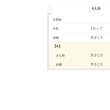
4人分
片栗粉
1カップ
牛乳
大さじ2
砂糖
【A】
大さじ2
きな粉
大さじ1
砂糖