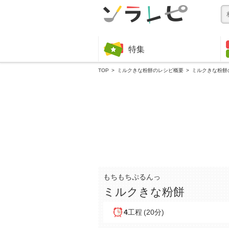
特集
TOP
ミルクきな粉餅のレシピ概要
ミルクきな粉餅
もちもちぷるんっ
ミルクきな粉餅
4
工程
(20分)