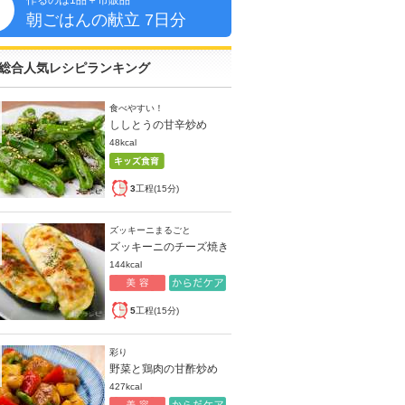
作るのは1品＋市販品
朝
朝ごはんの献立 7日分
総合人気レシピランキング
食べやすい！
ししとうの甘辛炒め
48kcal
3
工程(15分)
ズッキーニまるごと
ズッキーニのチーズ焼き
144kcal
5
工程(15分)
彩り
野菜と鶏肉の甘酢炒め
427kcal