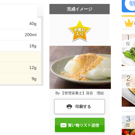
完成イメージ
40g
200ml
18g
12g
9g
By 【管理栄養士】深谷 理絵
印刷する