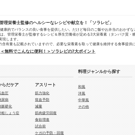
管理栄養士監修のヘルシーなレシピや献立を！「ソラレピ」
健康的でバランスの良い食事を提供したい。だけど毎日のご飯やお弁当のおかずな
は、管理栄養士が監修するレシピ＆厚生労働省が定める3大栄養素（タンパク質・
を実現します。
の含有量も記載されていますので、必要な栄養素を取って健康を維持する食事提供
＜無料でこんなに便利！＞ソラレピの7大ポイント
料理ジャンルから探す
からだケア
アスリート
和風
高血圧
筋力強化
洋風
糖尿病
貧血予防
中華風
動脈硬化
減量
その他
骨粗しょう症
筋肉疲労回復
食欲増進
試合前
ケガの予防・回復