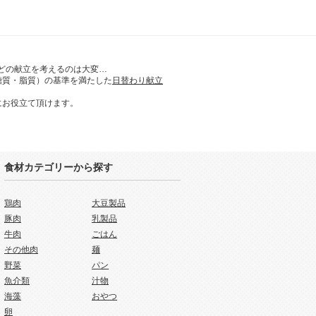
どの献立を考えるのは大変…
糖質・脂質）の基準を満たした
日替わり献立
にお役立て頂けます。
食材カテゴリーから探す
鶏肉
大豆製品
豚肉
乳製品
牛肉
ごはん
その他肉
麺
野菜
パン
魚介類
汁物
海藻
おやつ
卵