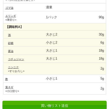
適量
ゴマ油
エリンギ
1パック
90g
<薄切り>
【調味料A】
大さじ2
30g
酒
小さじ2
6g
砂糖
大さじ1
18g
醤油
大さじ1
18g
コチュジャン
ニンニク
2g
<すりおろし>
小さじ1
5g
酢
葉ネギ
2g
<小口切り>
買い物リスト送信