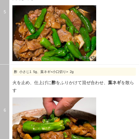
5
酢 小さじ1 5g、葉ネギ<小口切り> 2g
火を止め、仕上げに
酢
をふりかけて混ぜ合わせ、
葉ネギ
を散ら
す
6