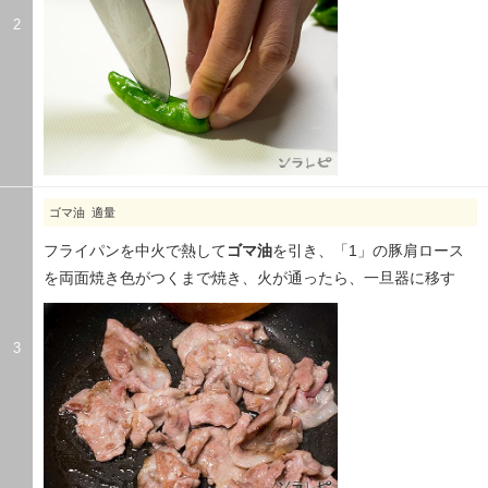
2
ゴマ油 適量
フライパンを中火で熱して
ゴマ油
を引き、「1」の豚肩ロース
を両面焼き色がつくまで焼き、火が通ったら、一旦器に移す
3