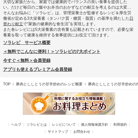
大切な家族だから、家庭では健康的でバランスの良い食事を提供した
い。だけど毎日のご飯やお弁当のおかずなどの献立を考えるのは大変…
そんなお悩みに「ソラレピ」は、管理栄養士が監修するレシピ＆厚生労
働省が定める3大栄養素（タンパク質・糖質・脂質）の基準を満たした
日
替わり献立
で“家族の健康的な食生活”を実現します。
また各レシピには5大栄養素の含有量も記載されていますので、必要な栄
養素を取って健康を維持する食事提供にお役立て頂けます。
ソラレピ サービス概要
＜無料でこんなに便利！＞ソラレピの7大ポイント
今すぐ＜無料＞会員登録
アプリも使えるプレミアム会員登録
TOP
豚肉とししとうの甘辛炒めのレシピ概要
豚肉とししとうの甘辛炒めの
ヘルプ
ソラレピとは
レシピについて
個人情報保護方針
利用規約
サイトマップ
お問合わせ