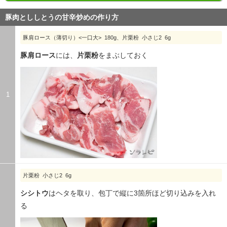
豚肉とししとうの甘辛炒めの作り方
豚肩ロース（薄切り）<一口大> 180g、片栗粉 小さじ2 6g
豚肩ロース
には、
片栗粉
をまぶしておく
1
片栗粉 小さじ2 6g
シシトウ
はヘタを取り、包丁で縦に3箇所ほど切り込みを入れ
る