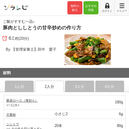
無料の
おすすめ
献立
特集
メニュー
ログイン
ご飯がすすむ一品♪
豚肉とししとうの甘辛炒めの作り方
6
工程(20分)
By 【管理栄養士】田中 愛子
材料
1人分
2人分
3人分
4人分
豚肩ロース（薄切り）
180g
<一口大>
小さじ2
6g
片栗粉
シシトウ
20本
80g
<ヘタの先を切り落とす>