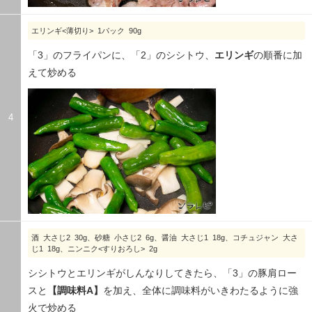
エリンギ<薄切り> 1パック 90g
「3」のフライパンに、「2」のシシトウ、
エリンギ
の順番に加
えて炒める
4
酒 大さじ2 30g、砂糖 小さじ2 6g、醤油 大さじ1 18g、コチュジャン 大さ
じ1 18g、ニンニク<すりおろし> 2g
シシトウとエリンギがしんなりしてきたら、「3」の豚肩ロー
スと
【調味料A】
を加え、全体に調味料がいきわたるように強
火で炒める